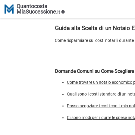
Quantocosta
MiaSuccessione
.it ®
Guida alla Scelta di un Notaio
Come risparmiare sui costi notarili durante
Domande Comuni su Come Scegliere u
Come trovare un notaio economico p
Quali sono i costi standard di un no
Posso negoziare i costi con il mio no
Ci sono modi per ridurre le spese no