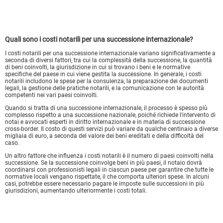
Quali sono i costi notarili per una successione internazionale?
I costi notarili per una successione internazionale variano significativamente a
seconda di diversi fattori, tra cui la complessità della successione, la quantità
di beni coinvolti, la giurisdizione in cui si trovano i beni e le normative
specifiche del paese in cui viene gestita la successione. In generale, i costi
notarili includono le spese per la consulenza, la preparazione dei documenti
legali, la gestione delle pratiche notarili, e la comunicazione con le autorità
competenti nei vari paesi coinvolti.
Quando si tratta di una successione internazionale, il processo è spesso più
complesso rispetto a una successione nazionale, poiché richiede l'intervento di
notai e avvocati esperti in diritto internazionale e in materia di successione
cross-border. Il costo di questi servizi può variare da qualche centinaio a diverse
migliaia di euro, a seconda del valore dei beni ereditati e della difficoltà del
caso.
Un altro fattore che influenza i costi notarili è il numero di paesi coinvolti nella
successione. Se la successione coinvolge beni in più paesi, il notaio dovrà
coordinarsi con professionisti legali in ciascun paese per garantire che tutte le
normative locali vengano rispettate, il che comporta ulteriori spese. In alcuni
casi, potrebbe essere necessario pagare le imposte sulle successioni in più
giurisdizioni, aumentando ulteriormente i costi totali.