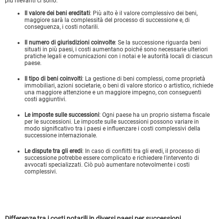
più rilevanti ci sono:
Il valore dei beni ereditati
: Più alto è il valore complessivo dei beni,
maggiore sarà la complessità del processo di successione e, di
conseguenza, i costi notarili.
Il numero di giurisdizioni coinvolte
: Se la successione riguarda beni
situati in più paesi, i costi aumentano poiché sono necessarie ulteriori
pratiche legali e comunicazioni con i notai e le autorità locali di ciascun
paese.
Il tipo di beni coinvolti
: La gestione di beni complessi, come proprietà
immobiliari, azioni societarie, o beni di valore storico o artistico, richiede
una maggiore attenzione e un maggiore impegno, con conseguenti
costi aggiuntivi.
Le imposte sulle successioni
: Ogni paese ha un proprio sistema fiscale
per le successioni. Le imposte sulle successioni possono variare in
modo significativo tra i paesi e influenzare i costi complessivi della
successione internazionale.
Le dispute tra gli eredi
: In caso di conflitti tra gli eredi, il processo di
successione potrebbe essere complicato e richiedere l'intervento di
avvocati specializzati. Ciò può aumentare notevolmente i costi
complessivi.
Differenze tra i costi notarili in diversi paesi per successioni