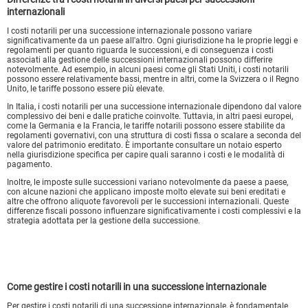
internazionali
I costi notarili per una successione internazionale possono variare
significativamente da un paese all'altro. Ogni giurisdizione ha le proprie leggi e
regolamenti per quanto riguarda le successioni, e di conseguenza i costi
associati alla gestione delle successioni internazionali possono differire
notevolmente. Ad esempio, in alcuni paesi come gli Stati Uniti, i costi notarili
possono essere relativamente bassi, mentre in altri, come la Svizzera o il Regno
Unito, le tariffe possono essere più elevate.
In Italia, i costi notarili per una successione internazionale dipendono dal valore
complessivo dei beni e dalle pratiche coinvolte. Tuttavia, in altri paesi europei,
come la Germania e la Francia, le tariffe notarili possono essere stabilite da
regolamenti governativi, con una struttura di costi fissa o scalare a seconda del
valore del patrimonio ereditato. È importante consultare un notaio esperto
nella giurisdizione specifica per capire quali saranno i costi e le modalità di
pagamento.
Inoltre, le imposte sulle successioni variano notevolmente da paese a paese,
con alcune nazioni che applicano imposte molto elevate sui beni ereditati e
altre che offrono aliquote favorevoli per le successioni internazionali. Queste
differenze fiscali possono influenzare significativamente i costi complessivi e la
strategia adottata per la gestione della successione.
Come gestire i costi notarili in una successione internazionale
Per gestire i costi notarili di una successione internazionale, è fondamentale