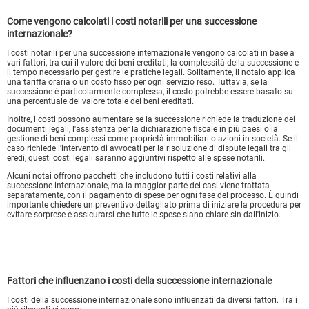
Come vengono calcolati i costi notarili per una successione
internazionale?
I costi notarili per una successione internazionale vengono calcolati in base a
vari fattori, tra cui il valore dei beni ereditati, la complessità della successione e
il tempo necessario per gestire le pratiche legali. Solitamente, il notaio applica
una tariffa oraria o un costo fisso per ogni servizio reso. Tuttavia, se la
successione è particolarmente complessa, il costo potrebbe essere basato su
una percentuale del valore totale dei beni ereditati.
Inoltre, i costi possono aumentare se la successione richiede la traduzione dei
documenti legali, l'assistenza per la dichiarazione fiscale in più paesi o la
gestione di beni complessi come proprietà immobiliari o azioni in società. Se il
caso richiede l'intervento di avvocati per la risoluzione di dispute legali tra gli
eredi, questi costi legali saranno aggiuntivi rispetto alle spese notarili.
Alcuni notai offrono pacchetti che includono tutti i costi relativi alla
successione internazionale, ma la maggior parte dei casi viene trattata
separatamente, con il pagamento di spese per ogni fase del processo. È quindi
importante chiedere un preventivo dettagliato prima di iniziare la procedura per
evitare sorprese e assicurarsi che tutte le spese siano chiare sin dall'inizio.
Fattori che influenzano i costi della successione internazionale
I costi della successione internazionale sono influenzati da diversi fattori. Tra i