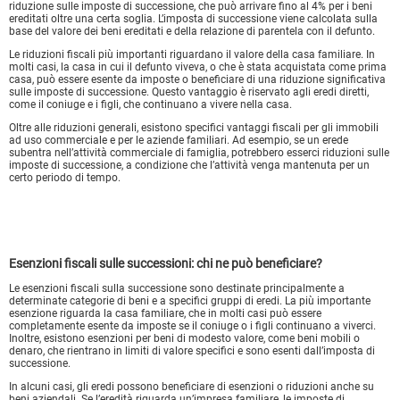
riduzione sulle imposte di successione, che può arrivare fino al 4% per i beni
ereditati oltre una certa soglia. L’imposta di successione viene calcolata sulla
base del valore dei beni ereditati e della relazione di parentela con il defunto.
Le riduzioni fiscali più importanti riguardano il valore della casa familiare. In
molti casi, la casa in cui il defunto viveva, o che è stata acquistata come prima
casa, può essere esente da imposte o beneficiare di una riduzione significativa
sulle imposte di successione. Questo vantaggio è riservato agli eredi diretti,
come il coniuge e i figli, che continuano a vivere nella casa.
Oltre alle riduzioni generali, esistono specifici vantaggi fiscali per gli immobili
ad uso commerciale e per le aziende familiari. Ad esempio, se un erede
subentra nell’attività commerciale di famiglia, potrebbero esserci riduzioni sulle
imposte di successione, a condizione che l’attività venga mantenuta per un
certo periodo di tempo.
Esenzioni fiscali sulle successioni: chi ne può beneficiare?
Le esenzioni fiscali sulla successione sono destinate principalmente a
determinate categorie di beni e a specifici gruppi di eredi. La più importante
esenzione riguarda la casa familiare, che in molti casi può essere
completamente esente da imposte se il coniuge o i figli continuano a viverci.
Inoltre, esistono esenzioni per beni di modesto valore, come beni mobili o
denaro, che rientrano in limiti di valore specifici e sono esenti dall’imposta di
successione.
In alcuni casi, gli eredi possono beneficiare di esenzioni o riduzioni anche su
beni aziendali. Se l’eredità riguarda un’impresa familiare, le imposte di